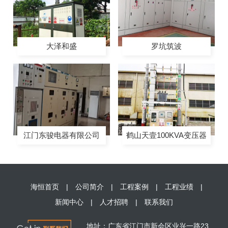
大泽和盛
罗坑筑波
鹤山天壹100KVA变压器
江门东骏电器有限公司
安装
630kVA欧式箱变增容安
装工程
海恒首页
|
公司简介
|
工程案例
|
工程业绩
|
新闻中心
|
人才招聘
|
联系我们
地址：广东省江门市新会区业兴一路23