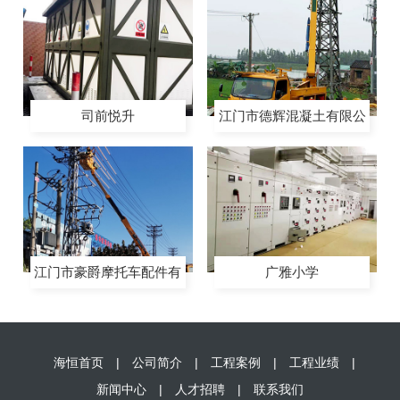
司前悦升
江门市德辉混凝土有限公
司配电工程
江门市豪爵摩托车配件有
广雅小学
限公司增容工程
海恒首页
|
公司简介
|
工程案例
|
工程业绩
|
新闻中心
|
人才招聘
|
联系我们